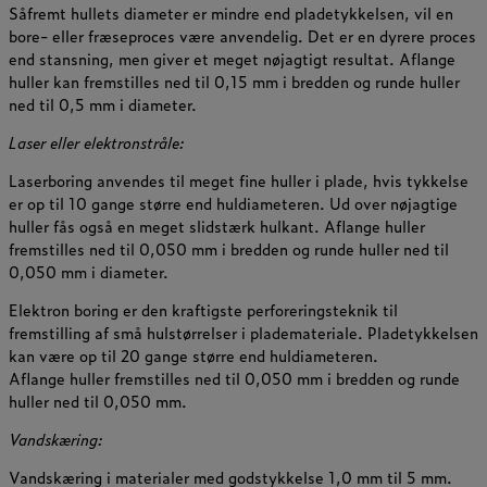
Såfremt hullets diameter er mindre end pladetykkelsen, vil en
bore- eller fræseproces være anvendelig. Det er en dyrere proces
end stansning, men giver et meget nøjagtigt resultat. Aflange
huller kan fremstilles ned til 0,15 mm i bredden og runde huller
ned til 0,5 mm i diameter.
Laser eller elektronstråle:
Laserboring anvendes til meget fine huller i plade, hvis tykkelse
er op til 10 gange større end huldiameteren. Ud over nøjagtige
huller fås også en meget slidstærk hulkant. Aflange huller
fremstilles ned til 0,050 mm i bredden og runde huller ned til
0,050 mm i diameter.
Elektron boring er den kraftigste perforeringsteknik til
fremstilling af små hulstørrelser i plademateriale. Pladetykkelsen
kan være op til 20 gange større end huldiameteren.
Aflange huller fremstilles ned til 0,050 mm i bredden og runde
huller ned til 0,050 mm.
Vandskæring:
Vandskæring i materialer med godstykkelse 1,0 mm til 5 mm.