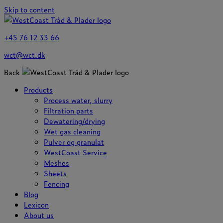
Skip to content
+45 76 12 33 66
wct@wct.dk
Back
Products
Process water, slurry
Filtration parts
Dewatering/drying
Wet gas cleaning
Pulver og granulat
WestCoast Service
Meshes
Sheets
Fencing
Blog
Lexicon
About us