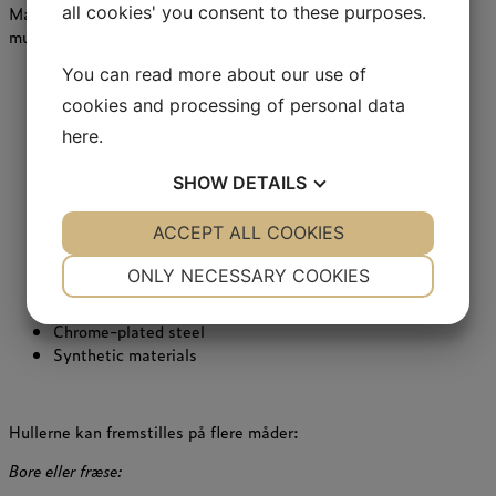
Materialevalg (fremstillingsmetode kan dog begrænse
all cookies' you consent to these purposes.
mulighederne):
Stainless steel, AISI 304, 316, 316L, 316ti, 321, 310,
You can read more about our use of
440, 904 etc.
cookies and processing of personal data
Inconel
here
.
Duplex rustfri stål
Plain steel
SHOW
DETAILS
Titanium
Aluminum
YES
ACCEPT ALL COOKIES
NO
YES
NO
Brass
Copper
NECESSARY
PREFERENCES
ONLY NECESSARY COOKIES
Silver
Hot dip galvanized steel
YES
NO
YES
NO
Chrome-plated steel
MARKETING
STATISTICS
Synthetic materials
Hullerne kan fremstilles på flere måder:
Bore eller fræse: