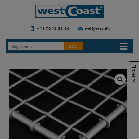
Hop
til
indholdet
+45 76 12 33 66
wct@wct.dk
Søg
SØG
efter:
Filtrer