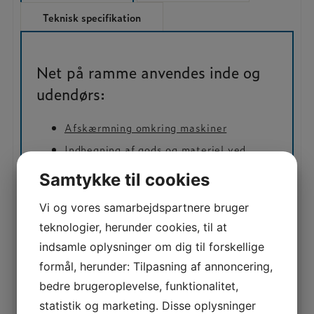
Teknisk specifikation
Net på ramme anvendes inde og
udendørs:
Afskærmning omkring maskiner
Indhegning af gods og materiel ved
opbevaring
Samtykke til cookies
Afskærmning af arealer i stedet for faste
vægge
Vi og vores samarbejdspartnere bruger
Afskærmning af åbninger, døre og
teknologier, herunder cookies, til at
vinduer i bygninger
indsamle oplysninger om dig til forskellige
Net på ramme er velegnet i
formål, herunder: Tilpasning af annoncering,
bedre brugeroplevelse, funktionalitet,
brancher inden for:
statistik og marketing. Disse oplysninger