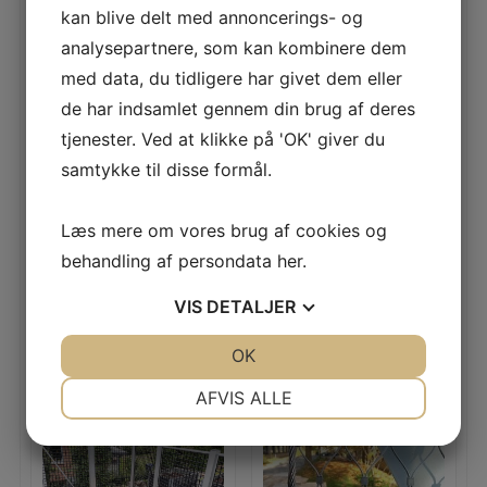
Byggeri
kan blive delt med annoncerings- og
analysepartnere, som kan kombinere dem
Produktion af fødevarer
med data, du tidligere har givet dem eller
Medicinal-industrien
de har indsamlet gennem din brug af deres
Farmaceutisk industri
tjenester. Ved at klikke på 'OK' giver du
Kemisk industri
samtykke til disse formål.
Petrokemisk industri
Produktion af dyrefoder
Læs mere om vores brug af cookies og
Produktion af gødning
behandling af persondata
her
.
VIS
DETALJER
Relaterede varer
JA
NEJ
OK
JA
NEJ
NØDVENDIGE
PRÆFERENCER
AFVIS ALLE
JA
NEJ
JA
NEJ
MARKETING
STATISTIK