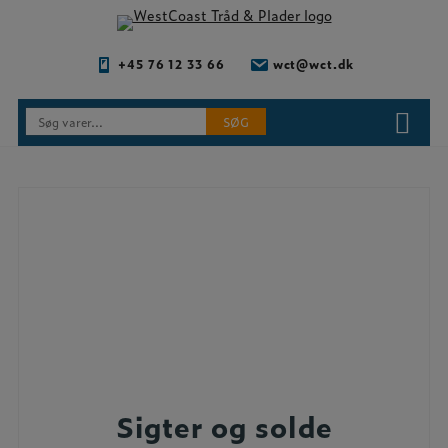
Hop
til
indholdet
+45 76 12 33 66
wct@wct.dk
Søg
SØG
efter:
Sigter og solde