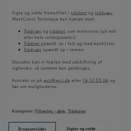
Sigte og solde fremstillet i
trådnet
og
trådvæv
.
WestCoast Technique kan hjælpe med:
Trådvæv
og
trådnet
som metervare (på mål
eller hele ruller/paneler)
Trådnet
spændt op i fals og med kantlister
Trådvæv
spændt op i ramme
Desuden kan vi hjælpe med udskiftning af
sigtevæv, så rammen kan genbruges.
Kontakt os på
wct@wct.dk
eller
76 12 33 66
og
hør om mulighederne.
Kategorier:
Filtrering - dele
,
Trådvarer
Sigter og solde
Brugsområder