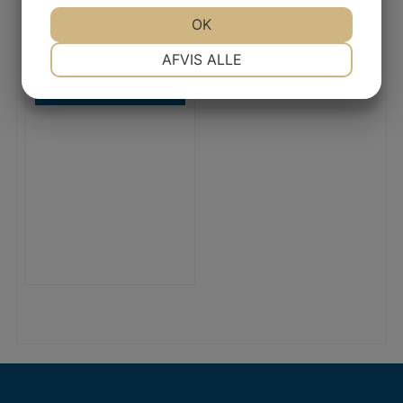
JA
NEJ
OK
JA
NEJ
NØDVENDIGE
PRÆFERENCER
AFVIS ALLE
JA
NEJ
JA
NEJ
Trådvæv
MARKETING
STATISTIK