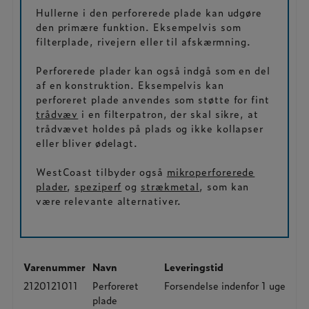
Hullerne i den perforerede plade kan udgøre
den primære funktion. Eksempelvis som
filterplade, rivejern eller til afskærmning.
Perforerede plader kan også indgå som en del
af en konstruktion. Eksempelvis kan
perforeret plade anvendes som støtte for fint
trådvæv
i en filterpatron, der skal sikre, at
trådvævet holdes på plads og ikke kollapser
eller bliver ødelagt.
WestCoast tilbyder også
mikroperforerede
plader
,
speziperf
og
strækmetal
, som kan
være relevante alternativer.
Varenummer
Navn
Leveringstid
2120121011
Perforeret
Forsendelse indenfor 1 uge
plade