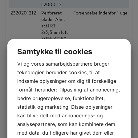
L2000 T2
2320201212
Perforeret
Forsendelse indenfor 1 uge
plade, Alm.
stål RT
2/3,5mm luft
30% B1250
L2500 T2
Samtykke til cookies
2320221011
Perforeret
Forsendelse indenfor 1 uge
plade, Alm.
Vi og vores samarbejdspartnere bruger
stål RT
2,25/4mm
teknologier, herunder cookies, til at
luft 29%
indsamle oplysninger om dig til forskellige
B1000
formål, herunder: Tilpasning af annoncering,
L2000 T2
bedre brugeroplevelse, funktionalitet,
2115251011
Perforeret
Forsendelse indenfor 1 uge
plade,
statistik og marketing. Disse oplysninger
AISI304 RT
kan blive delt med annoncerings- og
2,5/4mm luft
analysepartnere, som kan kombinere dem
35% B1000
L2000 T1,5
med data, du tidligere har givet dem eller