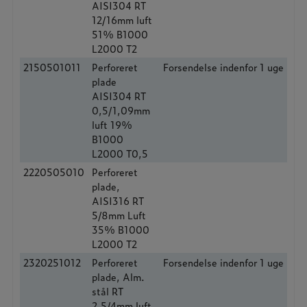
AISI304 RT
12/16mm luft
51% B1000
L2000 T2
2150501011
Perforeret
Forsendelse indenfor 1 uge
plade
AISI304 RT
0,5/1,09mm
luft 19%
B1000
L2000 T0,5
2220505010
Perforeret
plade,
AISI316 RT
5/8mm Luft
35% B1000
L2000 T2
2320251012
Perforeret
Forsendelse indenfor 1 uge
plade, Alm.
stål RT
2,5/4mm luft