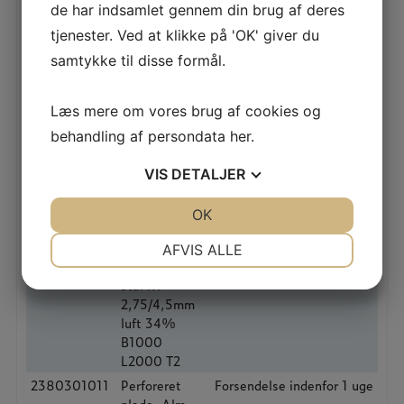
2320251212
Perforeret
Forsendelse indenfor 1 uge
de har indsamlet gennem din brug af deres
plade, Alm.
tjenester. Ved at klikke på 'OK' giver du
stål RT
samtykke til disse formål.
2,5/4mm luft
35% B1250
L2500 T2
Læs mere om vores brug af cookies og
2320251011
Perforeret
Forsendelse indenfor 1 uge
behandling af persondata
her
.
plade, Alm.
stål RT
VIS
DETALJER
2,5/4mm luft
35% B1000
JA
NEJ
OK
JA
NEJ
L2000 T2
NØDVENDIGE
PRÆFERENCER
2320271011
Perforeret
Forsendelse indenfor 1 uge
AFVIS ALLE
plade, Alm.
JA
NEJ
JA
NEJ
stål RT
2,75/4,5mm
MARKETING
STATISTIK
luft 34%
B1000
L2000 T2
2380301011
Perforeret
Forsendelse indenfor 1 uge
plade, Alm.