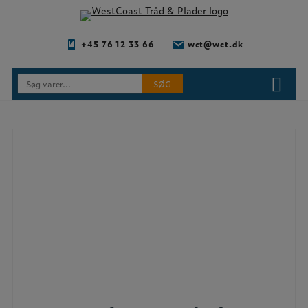
Hop
til
indholdet
+45 76 12 33 66
wct@wct.dk
Søg
SØG
efter: