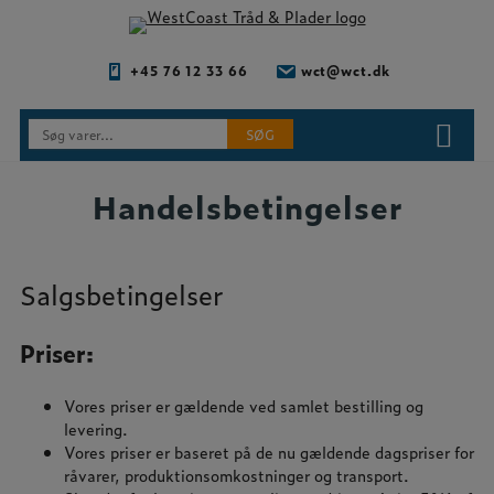
Hop
til
indholdet
+45 76 12 33 66
wct@wct.dk
Søg
SØG
efter:
Handelsbetingelser
Salgsbetingelser
Priser:
​Vores priser er gældende ved samlet bestilling og
levering.
Vores priser er baseret på de nu gældende dagspriser for
råvarer, produktionsomkostninger og transport.