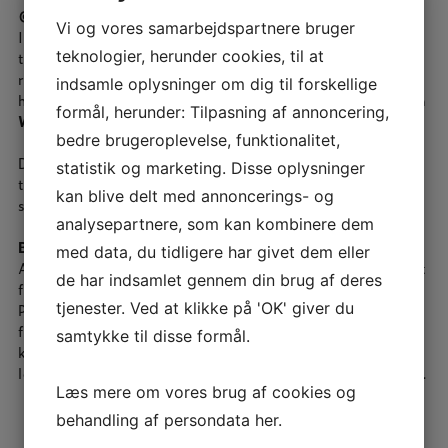
©Copyright meddelelse:​
Vi og vores samarbejdspartnere bruger
Indholdet på denne hjemmeside er beskyttet i henhold
teknologier, herunder cookies, til at
til loven om ophavsret og må ikke kopieres,
reproduceres eller distribueres under nogen form –
indsamle oplysninger om dig til forskellige
hverken helt eller delvist – uden skriftlig tilladelse fra
formål, herunder: Tilpasning af annoncering,
®
WestCoast
Technique ApS (WCT)
bedre brugeroplevelse, funktionalitet,
Download eller kopiering af billedmateriale og/eller
statistik og marketing. Disse oplysninger
tekstmateriale er kun tilladt, såfremt der ligger en
kan blive delt med annoncerings- og
skriftlig tilladelse fra WCT
analysepartnere, som kan kombinere dem
Behandling af personlige oplysninger:
med data, du tidligere har givet dem eller
Alle personlige oplysninger og data vil blive behandlet
de har indsamlet gennem din brug af deres
fortroligt og vil ikke blive videregivet til tredjemand.
tjenester. Ved at klikke på 'OK' giver du
Personlige data vil kun blive anvendt til internt brug,
f. eks. til analyser af brugeradfærd. WCT videregiver
samtykke til disse formål.
kun personlige oplysninger, hvis det kræves af
lovgivningen, eller hvis der foreligger en retskendelse.​
Læs mere om vores brug af cookies og
behandling af persondata
her
.