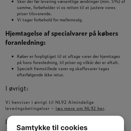
Sker der før levering væsentlige ændringer (min. 5%) af
samme, forbeholder vi os retten til at justere vores
priser tilsvarende.
Vi tager forbehold for mellemsalg.
Hjemtagelse af specialvarer på købers
foranledning:
​Køber er forpligtiget til at aftage varer der hjemtages
på hans foranledning, til priser og vilkår der er aftalt.
Specielt fremstillede varer og skaffevarer tages
efterfølgende ikke retur.
I øvrigt:
Vi henviser i øvrigt til NL92 Almindelige
leveringsbetingelser –
læs mere om NL92 her
.
Privacy statement:
Samtykke til cookies